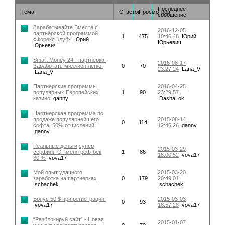
Последнее
Тема
Ответов
Просмотров
сообщение
Зарабатывайте Вместе с
2016-12-05
партнёрской программой
1
475
10:46:48
Юрий
«Форекс Клуб»
Юрий
Юрьевич
Юрьевич
Smart Money 24 - партнерка.
2016-08-17
Заработать миллион легко.
0
70
23:27:24
Lana_V
Lana_V
Партнерские программы
2016-04-25
популярных Европейских
1
90
23:29:57
казино
ganny
DashaLok
Партнерская программа по
продаже популярнейшего
2015-08-14
0
114
софта. 50% отчислений
12:46:26
ganny
ganny
Реальные деньги,супер
2015-03-29
серфинг. От меня реф-бек
1
86
18:00:52
vova17
30 %
vova17
Мой опыт удачного
2015-03-20
заработка на партнерках
0
179
20:49:01
schachek
schachek
Бонус 50 $ при регистрации.
2015-03-03
0
93
vova17
16:57:28
vova17
“Разблокируй сайт” - Новая
2015-01-07