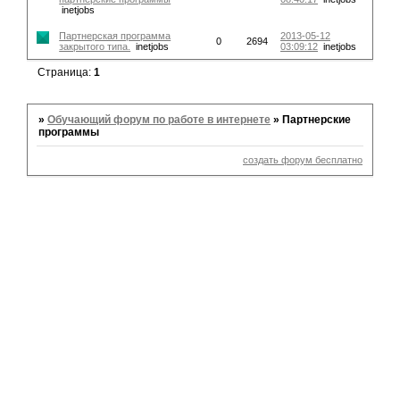
inetjobs
Партнерская программа
2013-05-12
0
2694
закрытого типа.
inetjobs
03:09:12
inetjobs
Страница:
1
»
Обучающий форум по работе в интернете
»
Партнерские
программы
создать форум бесплатно