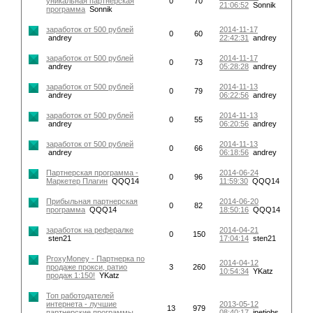
уникальная партнерская
0
70
21:06:52
Sonnik
программа
Sonnik
заработок от 500 рублей
2014-11-17
0
60
andrey
22:42:31
andrey
заработок от 500 рублей
2014-11-17
0
73
andrey
05:28:28
andrey
заработок от 500 рублей
2014-11-13
0
79
andrey
06:22:56
andrey
заработок от 500 рублей
2014-11-13
0
55
andrey
06:20:56
andrey
заработок от 500 рублей
2014-11-13
0
66
andrey
06:18:56
andrey
Партнерская программа -
2014-06-24
0
96
Маркетер Плагин
QQQ14
11:59:30
QQQ14
Прибыльная партнерская
2014-06-20
0
82
программа
QQQ14
18:50:16
QQQ14
заработок на рефералке
2014-04-21
0
150
sten21
17:04:14
sten21
ProxyMoney - Партнерка по
2014-04-12
продаже прокси, ратио
3
260
10:54:34
YKatz
продаж 1:150!
YKatz
Топ работодателей
интернета - лучшие
2013-05-12
13
979
партнерские программы
08:40:17
inetjobs