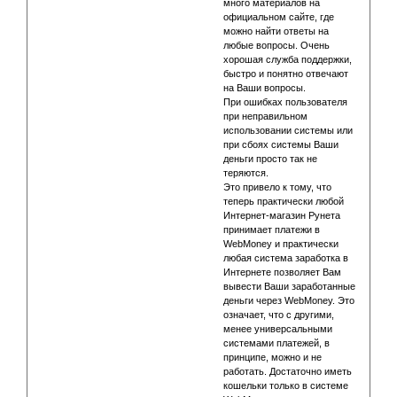
много материалов на
официальном сайте, где
можно найти ответы на
любые вопросы. Очень
хорошая служба поддержки,
быстро и понятно отвечают
на Ваши вопросы.
При ошибках пользователя
при неправильном
использовании системы или
при сбоях системы Ваши
деньги просто так не
теряются.
Это привело к тому, что
теперь практически любой
Интернет-магазин Рунета
принимает платежи в
WebMoney и практически
любая система заработка в
Интернете позволяет Вам
вывести Ваши заработанные
деньги через WebMoney. Это
означает, что с другими,
менее универсальными
системами платежей, в
принципе, можно и не
работать. Достаточно иметь
кошельки только в системе