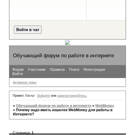
Обучающий форум по работе в интернете
Форум
Участники
Правила
Поиск
Регистрация
Войти
Активные темы
Привет, Гость!
Войдите
или
зарегистрируйтесь
.
»
Обучающий форум по работе в интернете
»
WebMoney
»
Почему надо иметь кошелек WebMoney для работы в
Интернете?
Страница:
1