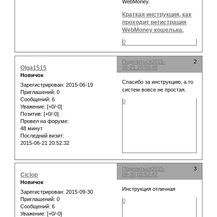
WebMoney.
Краткая инструкция, как
проходит регистрация
WebMoney кошелька.
0
Поделиться
2015-
2
Olga1515
06-21 20:50:48
Новичок
Спасибо за инструкцию, а то
Зарегистрирован
: 2015-06-19
систем вовсе не простая.
Приглашений:
0
Сообщений:
6
0
Уважение:
[+0/-0]
Позитив:
[+0/-0]
Провел на форуме:
48 минут
Последний визит:
2015-06-21 20:52:32
Поделиться
2015-
3
Ciclop
09-30 02:52:42
Новичок
Инструкция отличная
Зарегистрирован
: 2015-09-30
Приглашений:
0
0
Сообщений:
6
Уважение:
[+0/-0]