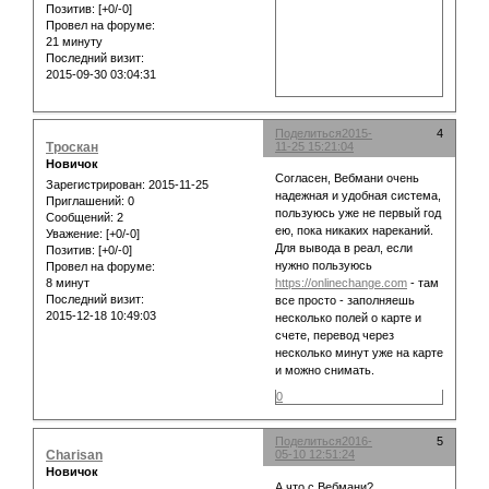
Позитив:
[+0/-0]
Провел на форуме:
21 минуту
Последний визит:
2015-09-30 03:04:31
Поделиться
2015-
4
Троскан
11-25 15:21:04
Новичок
Согласен, Вебмани очень
Зарегистрирован
: 2015-11-25
надежная и удобная система,
Приглашений:
0
пользуюсь уже не первый год
Сообщений:
2
ею, пока никаких нареканий.
Уважение:
[+0/-0]
Для вывода в реал, если
Позитив:
[+0/-0]
нужно пользуюсь
Провел на форуме:
8 минут
https://onlinechange.com
- там
Последний визит:
все просто - заполняешь
2015-12-18 10:49:03
несколько полей о карте и
счете, перевод через
несколько минут уже на карте
и можно снимать.
0
Поделиться
2016-
5
Charisan
05-10 12:51:24
Новичок
А что с Вебмани?