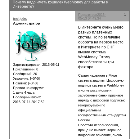
Почему надо иметь кошелек WebMoney для работы в
Интернете?
Поделиться
2013-
1
inetjobs
05-13 04:49:34
Администратор
В Интернете очень много
разных платежных
систем. Но по величине
оборота на первое место
в Интернете по СНГ
вышла система
WebMoney. Этому
способствовали три
Зарегистрирован
: 2013-05-11
фактора:
Приглашений:
0
Сообщений:
26
Самая надежная в Мире
Уважение:
[+0/-0]
система защиты. Цифровую
Позитив:
[+0/-0]
подпись системы WebMoney
Провел на форуме:
многие российские и
1 день 4 часа
зарубежные банки признают
Последний визит:
наряду с цифровой подписью
2016-07-14 20:17:52
генерируемой по
официальным
государственным стандартам
России.
Простота использования,
проще не бывает. Хорошее
подробное описание, очень